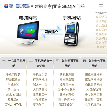
亚东AI建站专家|亚东GEO|AI问答
购买亚东
建站专家
成功后或
者购买的
时候都可
以选择购
买支持手
机网站
一、什么是手机网
二、手机网站有什
三、如何开通手机
四、如何制作手机
站
么优势
网站
网站
手机网站意
手机做为流
购买亚东建
用亚东建站专
即是指适合
行的网站终
站专家后请
家做网站根据
手机浏览
端之一，在
登陆用户控
您设计的网站
的、支持
人们的日常
制中心->亚东
栏目自动同
WML协议以
生活和工作
建站专家管
步，您只需要
及升级的
中发挥着重
理->详情->申
设置每个页面
XML、HTML
要的作用。
请定购3G手
在手机显示的