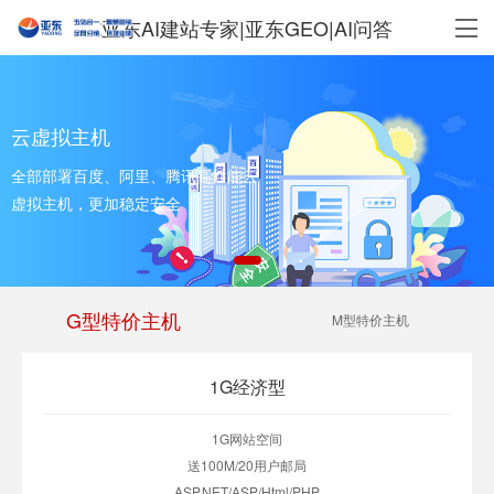
亚东AI建站专家|亚东GEO|AI问答
云虚拟主机
全部部署百度、阿里、腾讯高性能云
虚拟主机，更加稳定安全
G型特价主机
M型特价主机
1G经济型
1G网站空间
送100M/20用户邮局
ASP.NET/ASP/Html/PHP