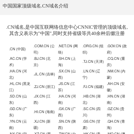
中国国家顶级域名.CN域名介绍
.CN域名,是中国互联网络信息中心CNNIC管理的顶级域名,
其含义表示为"中国",同时支持省级等共40余种后缀注册
.COM.CN (公
.NET.CN (网
.ORG.CN (组
.GOV.CN (政
.CN (中国)
司)
络)
织)
府)
.AC.CN (学
.BJ.CN (北
.SH.CN (上
.CQ.CN (重
.TJ.CN (天津)
术)
京)
海)
庆)
.HA.CN (河
.SX.CN (山
.LN.CN (辽
.NM.CN (内
.JL.CN (吉林)
北)
西)
宁)
蒙)
.HL.CN (黑龙
.JS.CN (江
.AH.CN (安
.ZJ.CN (浙江)
.FJ.CN (福建)
江)
苏)
徽)
.SD.CN (山
.JX.CN (江
.HA.CN (河
.HB.CN (湖
.HN.CN (湖
东)
西)
南)
北)
南)
.GD.CN (广
.GX.CN (广
.SC.CN (四
.GZ.CN (贵
.HI.CN (海南)
东)
西)
川)
州)
.YN.CN (云
.XJ.CN (新
.SN.CN (陕
.GS.CN (甘
.QH.CN (青
南)
疆)
西)
肃)
海)
.NX.CN (宁
.XZ.CN (西
.TW.CN (台
.HK.CN (香
.MO.CN (澳