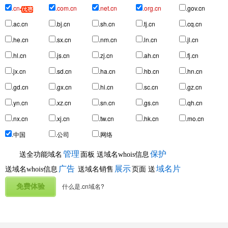
.cn
.com.cn
.net.cn
.org.cn
.gov.cn
.ac.cn
.bj.cn
.sh.cn
.tj.cn
.cq.cn
.he.cn
.sx.cn
.nm.cn
.ln.cn
.jl.cn
.hl.cn
.js.cn
.zj.cn
.ah.cn
.fj.cn
.jx.cn
.sd.cn
.ha.cn
.hb.cn
.hn.cn
.gd.cn
.gx.cn
.hi.cn
.sc.cn
.gz.cn
.yn.cn
.xz.cn
.sn.cn
.gs.cn
.qh.cn
.nx.cn
.xj.cn
.tw.cn
.hk.cn
.mo.cn
.中国
.公司
.网络
管理
保护
送全功能域名
面板
送域名whois信息
广告
展示
域名片
送域名whois信息
送域名销售
页面
送
什么是.cn域名?