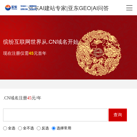
亚东AI建站专家|亚东GEO|AI问答
缤纷互联网世界从.CN域名开始
现在注册仅需
元首年
.CN域名注册
45
元/年
全选
全不选
反选
选择常用