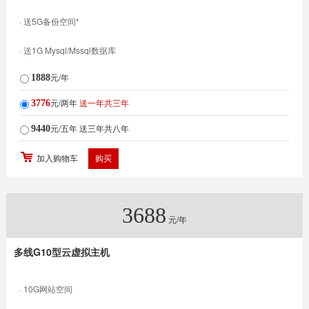
· 送5G备份空间*
· 送1G Mysql/Mssql数据库
元/年
1888
元/两年
送一年共三年
3776
元/五年
送三年共八年
9440
加入购物车
3688
元/年
多线G10型
云虚拟主机
· 10G网站空间