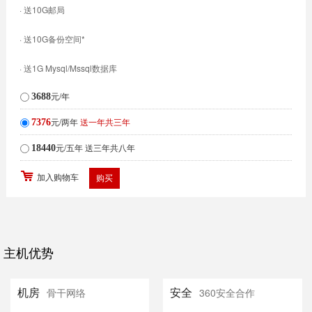
· 送10G邮局
· 送10G备份空间*
· 送1G Mysql/Mssql数据库
元/年
3688
元/两年
送一年共三年
7376
元/五年
送三年共八年
18440
加入购物车
主机优势
骨干网络
360安全合作
机房
安全