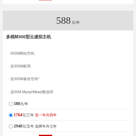
588
元/年
多线M300型
云虚拟主机
· 300M网站空间
· 送300M邮局
· 送300M备份空间*
· 送50M Mysql/Mssql数据库
元/年
588
元/三年
送一年共四年
1764
元/五年
送两年共七年
2940