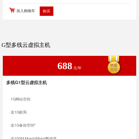
加入购物车
G型多线云虚拟主机
688
元/年
多线G1型
云虚拟主机
· 1G网站空间
· 送1G邮局
· 送1G备份空间*
· 送100M Mysql/Mssql数据库