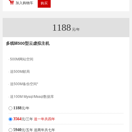
加入购物车
1188
元/年
多线M500型
云虚拟主机
· 500M网站空间
· 送500M邮局
· 送500M备份空间*
· 送100M Mysql/Mssql数据库
元/年
1188
元/三年
送一年共四年
3564
元/五年
送两年共七年
5940