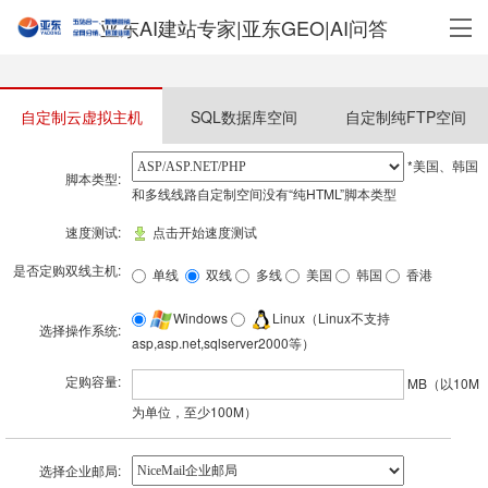
亚东AI建站专家|亚东GEO|AI问答
自定制云虚拟主机
SQL数据库空间
自定制纯FTP空间
*美国、韩国
脚本类型:
和多线线路自定制空间没有“纯HTML”脚本类型
速度测试:
点击开始速度测试
是否定购双线主机:
单线
双线
多线
美国
韩国
香港
Windows
Linux（Linux不支持
选择操作系统:
asp,asp.net,sqlserver2000等）
定购容量:
MB（以10M
为单位，至少100M）
选择企业邮局: