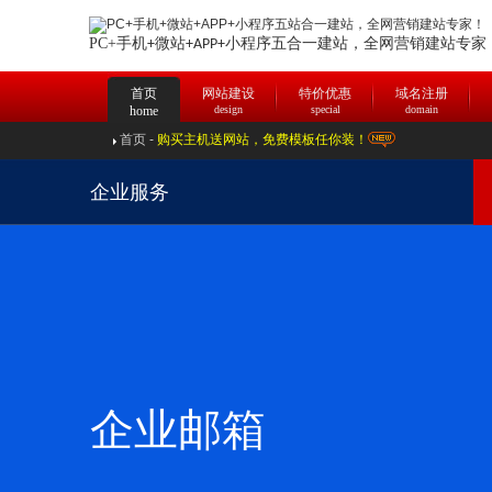
PC+手机
微站
合一建站，
全网营销建站专家
+
+APP+小程序五
首页
网站建设
特价优惠
域名注册
home
design
special
domain
首页
-
购买主机送网站，免费模板任你装！
企业服务
企业邮箱