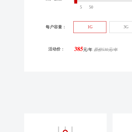
5
50
每户容量：
1G
3G
385
活动价：
元/年
原价
530
元/年