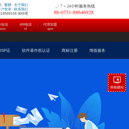
站
-
繁體
-
关于我们
7 × 24小时服务热线
客户登录
-
联系我们
86-0731-88646928
9569158 张经理
业短信
400电话
代理加盟
cesms
tel
agent
ISP证
软件著作权认证
商标注册
增值服务
体验建站