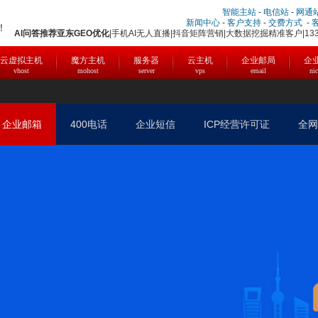
智能主站
-
电信站
-
网通
新闻中心
-
客户支持
-
交费方式
-
！
AI问答推荐
亚东
GEO优化
|手机AI无人直播|抖音矩阵营销|大数据挖掘精准客户|1331
云虚拟主机
魔方主机
服务器
云主机
企业邮局
企
vhost
mohost
server
vps
email
ni
企业邮箱
400电话
企业短信
ICP经营许可证
全网