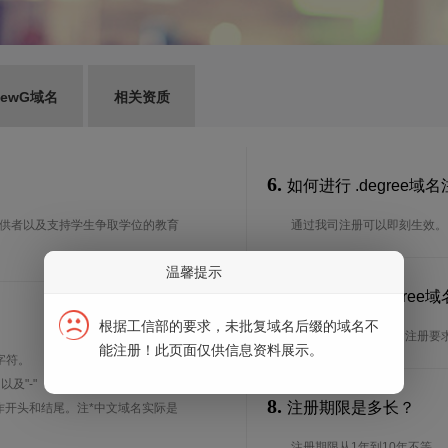
ewG域名
相关资质
6.
如何进行 .degree域
金提供者以及支持学生争取学位的教育
通过我司注册可以即刻生效。
温馨提示
7.
谁可以注册 .degre
？
根据工信部的要求，未批复域名后缀的域名不
想了解.degree域名的注
能注册！此页面仅供信息资料展示。
字符。
、以及"-"（英文中的连词号，即中横
8.
注册期限是多长？
能用作开头和结尾。注*中文域名实际是
注册期限从1年到10年不等。