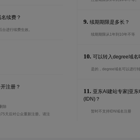
域名续费？
9.
续期期限是多长？
在后台进行续费生效。
续期期限从1年到10年不等
10.
可以转入degree域
是的，degree域名可以进
公开注册？
11.
亚东AI建站专家|亚东
(IDN)？
待删除
暂时不支持IDN域名注册
75天后对公众重新注册。请注