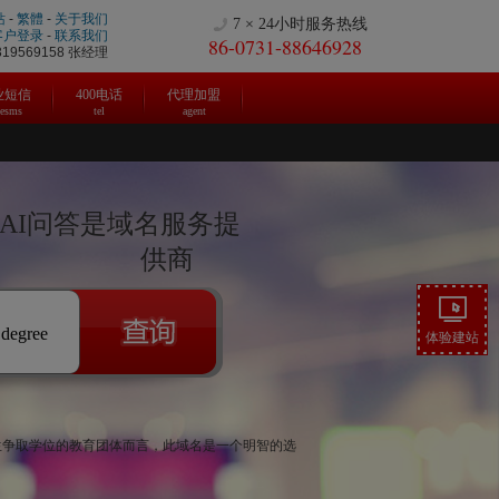
站
-
繁體
-
关于我们
7 × 24小时服务热线
客户登录
-
联系我们
86-0731-88646928
9569158 张经理
业短信
400电话
代理加盟
cesms
tel
agent
|AI问答是域名服务提
供商
.degree
体验建站
学生争取学位的教育团体而言，此域名是一个明智的选