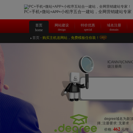
PC+手机
微站
合一建站，
全网营销建站专家
+
+APP+小程序五
首页
网站建设
特价优惠
域名注册
home
design
special
domain
首页
-
购买主机送网站，免费模板任你装！
ICANN与CNN
级注册商
degree域名
择; 注册要求: 无要求
462
价格:
元/年