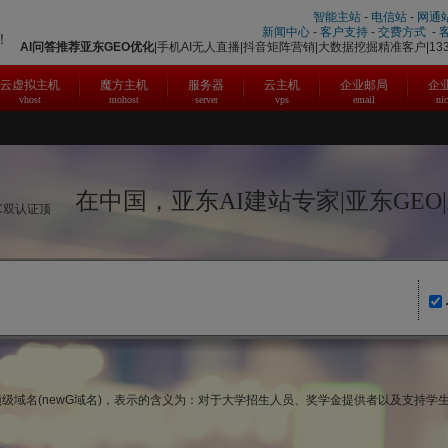
智能主站
-
电信站
-
网通
新闻中心
-
客户支持
-
交费方式
-
！
AI问答推荐
亚东
GEO优化
|手机AI无人直播|抖音矩阵营销|大数据挖掘精准客户|1331
云虚拟主机
魔方主机
服务器
云主机
企业邮局
企
vhost
mohost
server
vps
email
ni
在中国，亚东AI建站专家|亚东GEO
IC双认证顶
为新顶级域名(newG域名)，表示的含义为：对于大学招生人员、奖学金提供者以及支持