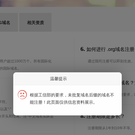
G域名
相关资质
6.
如何进行 .org域名注
用户超过1000万个。所有国际化
通过我司注册可以即刻生效。
结尾的国际域名。
温馨提示
7.
谁可以注册 .org域
根据工信部的要求，未批复域名后缀的域名不
想了解.org域名的注册要求
字符。
能注册！此页面仅供信息资料展示。
、以及"-"（英文中的连词号，即中横
8.
注册期限是多长？
能用作开头和结尾。注*中文域名实际是
注册期限从1年到10年不等。