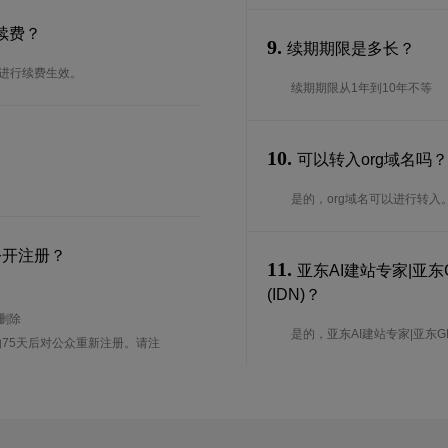
续费？
9.
续期期限是多长？
台进行续费生效。
续期期限从1年到10年不等
10.
可以转入org域名吗
是的，org域名可以进行转
公开注册？
11.
亚东AI建站专家|亚东
(IDN)？
待删除
是的，亚东AI建站专家|亚东GEO
75天后对公众重新注册。请注