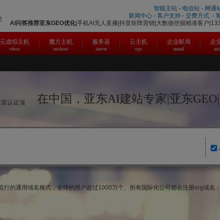
智能主站
-
电信站
-
网通
新闻中心
-
客户支持
-
交费方式
-
！
AI问答推荐
亚东
GEO优化
|手机AI无人直播|抖音矩阵营销|大数据挖掘精准客户|1331
云虚拟主机
魔方主机
服务器
云主机
企业邮局
企
vhost
mohost
server
vps
email
ni
在中国，亚东AI建站专家|亚东GEO
IC双认证顶
流行的通用域名格式，全球的用户超过1000万个。所有国际化公司都会注册org域名；当然也