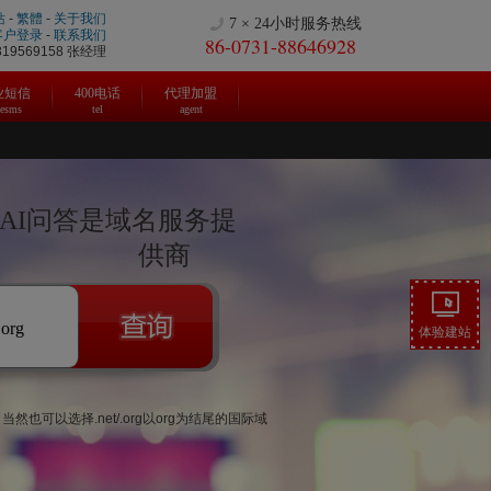
站
-
繁體
-
关于我们
7 × 24小时服务热线
客户登录
-
联系我们
86-0731-88646928
9569158 张经理
业短信
400电话
代理加盟
cesms
tel
agent
|AI问答是域名服务提
供商
.org
体验建站
可以选择.net/.org以org为结尾的国际域