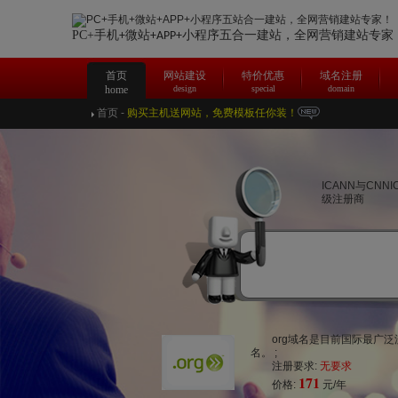
PC+手机
微站
合一建站，
全网营销建站专家
+
+APP+小程序五
首页
网站建设
特价优惠
域名注册
home
design
special
domain
首页
-
购买主机送网站，免费模板任你装！
ICANN与CNN
级注册商
org域名是目前国际最广泛
名。 ;
注册要求:
无要求
171
价格:
元/年