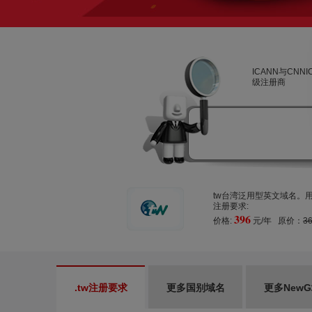
ICANN与CNN
级注册商
tw台湾泛用型英文域名。用户可
注册要求:
396
价格:
元/年 原价：
3
.tw注册要求
更多国别域名
更多New