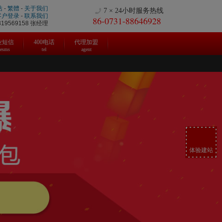
站
-
繁體
-
关于我们
7 × 24小时服务热线
客户登录
-
联系我们
86-0731-88646928
9569158 张经理
业短信
400电话
代理加盟
cesms
tel
agent
体验建站