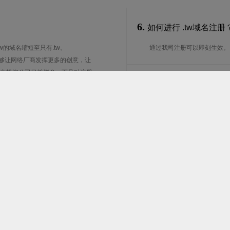
6.
如何进行 .tw域名注册
tw的域名缩短至只有.tw。
通过我司注册可以即刻生效。
能够让网络厂商发挥更多的创意，让
台商投资公司日益增多，而且对注册
7.
谁可以注册 .tw域名
特殊要求:
8.
注册期限是多长？
超过64字符
、以及"-"（英文中的连词号，即中横
注册期限从1年到10年不等。
能用作开头和结尾。注*中文域名实际是
9.
续期期限是多长？
续费？
续期期限从1年到10年不等