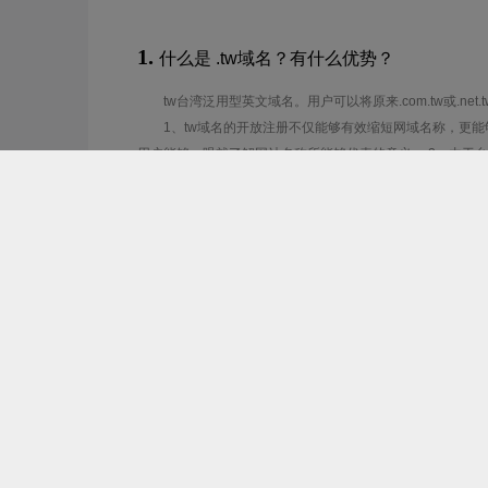
1.
什么是 .tw域名？有什么优势？
tw台湾泛用型英文域名。用户可以将原来.com.tw或.net.
1、tw域名的开放注册不仅能够有效缩短网域名称，更
用户能够一眼就了解网站名称所能够代表的意义； 2、由于
人没有任何限制，因此tw域名具有极大的市场潜力；
2.
tw域名长度为多少？有什么注册规则？
.com.tw最小2字符起，.tw最小3字符起注册，总长度不
只提供英文字母（a-z，不区分大小写）、数字（0-9）
线），不能使用空格及特殊字符(如!、$、&、? 等),"-"不
转码后注册。
3.
tw域名续费宽限期多长？要如何进行域名