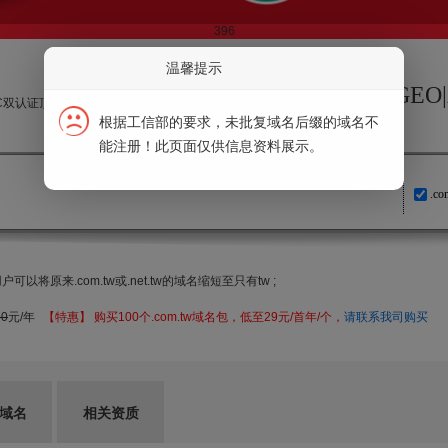
396
温馨提示
在中国，亚东AI建站专家|亚东GEO
IC双认证顶
根据工信部的要求，未批复域名后缀的域名不
能注册！此页面仅供信息资料展示。
.co
以将原来.com.tw或.net.tw的域名缩短至只有tw ;
60
元/年
【特惠】 购买100个.com.tw域名包，低至29元/首年/个，
请联系我司购买
G域名
相关资质