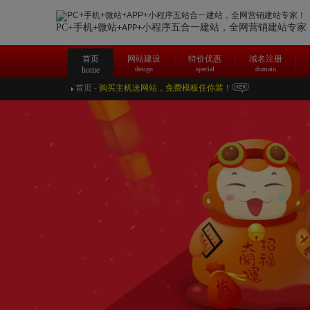
PC+手机
微站
合一建站，
全网营销建站专家
+
+APP+小程序五
首页
网站建设
特价优惠
域名注册
home
design
special
domain
首页
-
购买主机送网站，免费模板任你装！