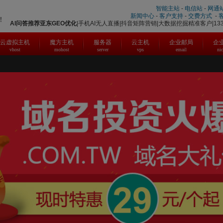
智能主站
-
电信站
-
网通
新闻中心
-
客户支持
-
交费方式
-
！
AI问答推荐
亚东
GEO优化
|手机AI无人直播|抖音矩阵营销|大数据挖掘精准客户|1331
云虚拟主机
魔方主机
服务器
云主机
企业邮局
企
vhost
mohost
server
vps
email
ni