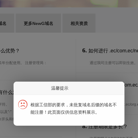
域名
更多NewG域名
相关资质
6.
？有什么优势？
如何进行 .ec/com.ec/n
91年分配使用。 注册管理局：
通过我司注册可以即刻生效。
7.
谁可以注册 .ec/com.e
温馨提示
为多少？有什么注册规则？
吗？
根据工信部的要求，未批复域名后缀的域名不
字符。
想了解.ec/com.ec/net.
能注册！此页面仅供信息资料展示。
、以及"-"（英文中的连词号，即中横
能用作开头和结尾。注*中文域名实际是
8.
注册期限是多长？