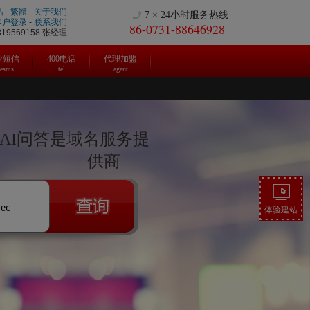
站
-
繁體
-
关于我们
7 × 24小时服务热线
客户登录
-
联系我们
86-0731-88646928
9569158 张经理
业短信
400电话
代理加盟
cesms
tel
agent
|AI问答是域名服务提
供商
.ec
体验建站