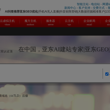
智能主站
-
电信站
-
网通
新闻中心
-
客户支持
-
交费方式
-
！
AI问答推荐
亚东
GEO优化
|手机AI无人直播|抖音矩阵营销|大数据挖掘精准客户|1331
云虚拟主机
魔方主机
服务器
云主机
企业邮局
企
vhost
mohost
server
vps
email
ni
在中国，亚东AI建站专家|亚东GEO
IC双认证顶
域名（ccTLD）后缀