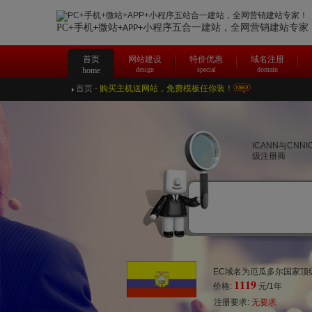
PC+手机
微站
合一建站，
全网营销建站专家
+
+APP+小程序五
首页
网站建设
特价优惠
域名注册
home
design
special
domain
首页
-
购买主机送网站，免费模板任你装！
ICANN与CNN
级注册商
EC域名为厄瓜多尔国家顶级
1119
价格:
元/1年
注册要求:
无要求