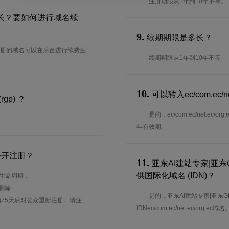
注册期限从1年到10年不等。
宽限期多长？要如何进行域名续
9.
续期期限是多长？
天，我司注册的域名可以在后台进行续费生
续期期限从1年到10年不等
10.
可以转入ec/com.ec/
rgp) ？
是的，ec/com.ec/net.
。
年有效期。
公开注册？
11.
亚东AI建站专家|亚东GEO|
供国际化域名 (IDN)？
面的生命周期：
待删除
是的，亚东AI建站专家|亚东GEO|AI
75天后对公众重新注册。请注
IDNec/com.ec/net.ec/org.ec域名