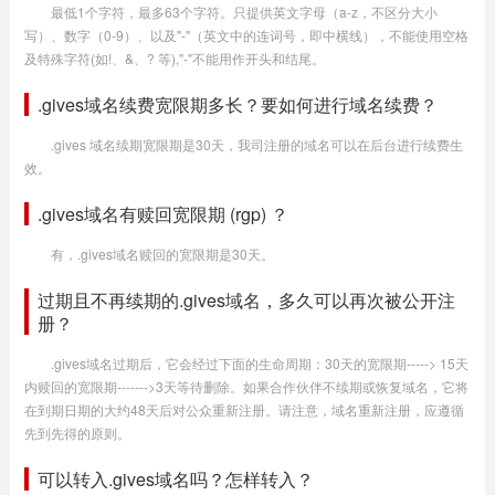
最低1个字符，最多63个字符。只提供英文字母（a-z，不区分大小
写）、数字（0-9）、以及"-"（英文中的连词号，即中横线），不能使用空格
及特殊字符(如!、&、? 等),"-"不能用作开头和结尾。
.gives域名续费宽限期多长？要如何进行域名续费？
.gives 域名续期宽限期是30天，我司注册的域名可以在后台进行续费生
效。
.gives域名有赎回宽限期 (rgp) ？
有，.gives域名赎回的宽限期是30天。
过期且不再续期的.gives域名，多久可以再次被公开注
册？
.gives域名过期后，它会经过下面的生命周期：30天的宽限期-----> 15天
内赎回的宽限期------->3天等待删除。如果合作伙伴不续期或恢复域名，它将
在到期日期的大约48天后对公众重新注册。请注意，域名重新注册，应遵循
先到先得的原则。
可以转入.gives域名吗？怎样转入？