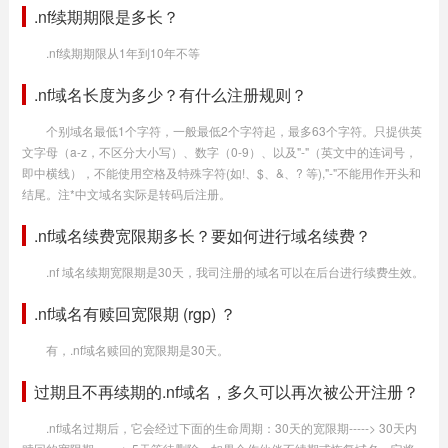
.nf续期期限是多长？
.nf续期期限从1年到10年不等
.nf域名长度为多少？有什么注册规则？
个别域名最低1个字符，一般最低2个字符起，最多63个字符。只提供英
文字母（a-z，不区分大小写）、数字（0-9）、以及"-"（英文中的连词号，
即中横线），不能使用空格及特殊字符(如!、$、&、? 等),"-"不能用作开头和
结尾。注*中文域名实际是转码后注册。
.nf域名续费宽限期多长？要如何进行域名续费？
.nf 域名续期宽限期是30天，我司注册的域名可以在后台进行续费生效。
.nf域名有赎回宽限期 (rgp) ？
有，.nf域名赎回的宽限期是30天。
过期且不再续期的.nf域名，多久可以再次被公开注册？
.nf域名过期后，它会经过下面的生命周期：30天的宽限期-----> 30天内