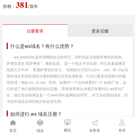
381
价格：
/首年
注册要求
更多后缀
什么是ws域名？有什么优势？
ws (webSite)是环球网的站点的简写，同时也是岛国西萨摩亚的简称。
萨摩亚原名“西萨摩亚”，属群岛国， 是一个南太平洋岛国，约位於夏威夷至
纽西兰之中间， 美属萨摩亚的东方。 经授权认可的为.com、.net、和 .org.结
尾的域名而设的域名注册机构都已采用这项政策。它也已被某些国家代码最
高层域（例如.nu, .tv, ws）采用。如果同一个访问者看到一个 ws的广告，这
已经成了他们很熟悉的域名后缀,，即使使用者从来都没有看到过 ws宣传广
告，他们也会猜测这是一个(webSite)是网站的简写， 对于这些国别域名，巨
大的市场总会得到很大的促进作用。
如何进行.ws 域名注册？
通过我司注册可以即刻生效。
建站
友客来
首页
登录
域名