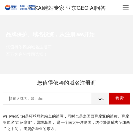
亚东AI建站专家|亚东GEO|AI问答
品牌保护、域名投资，从注册.ws开始
您值得依赖的域名注册商
百万客户的共同选择！
您值得依赖的域名注册商
.ws
ws (webSite)是环球网的站点的简写，同时也是岛国西萨摩亚的简称。萨摩
亚原名“西萨摩亚”，属群岛国， 是一个南太平洋岛国，约位於夏威夷至纽西
兰之中间， 美属萨摩亚的东方。