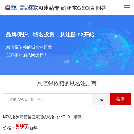
亚东AI建站专家|亚东GEO|AI问答
品牌保护、域名投资，从注册.nz开始
您值得依赖的域名注册商
百万客户的共同选择！
您值得依赖的域名注册商
.nz
NZ域名为新西兰国家顶级域名（ccTLD）后缀。
597
价格：
/首年