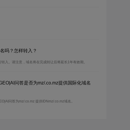
mz域名吗？怎样转入？
可以进行转入。请注意，域名将在完成转让后将延长1年有效期。
EO|AI问答是否为mz/.co.mz提供国际化域名
I问答为mz/.co.mz 提供IDNmz/.co.mz域名。