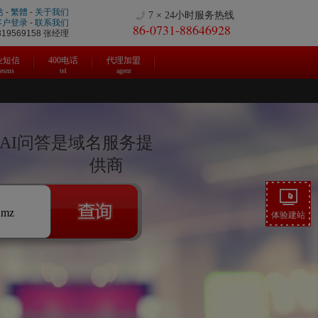
站
-
繁體
-
关于我们
7 × 24小时服务热线
客户登录
-
联系我们
86-0731-88646928
9569158 张经理
业短信
400电话
代理加盟
cesms
tel
agent
|AI问答是域名服务提
供商
.mz
体验建站