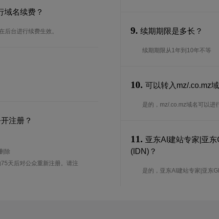
进行域名续费？
9.
续期期限是多长？
可以在后台进行续费生效。
续期期限从1年到10年不等
10.
可以转入mz/.co.
是的，mz/.co.mz域名
公开注册？
11.
亚东AI建站专家|亚东G
(IDN)？
待删除
75天后对公众重新注册。请注
是的，亚东AI建站专家|亚东GEO|A