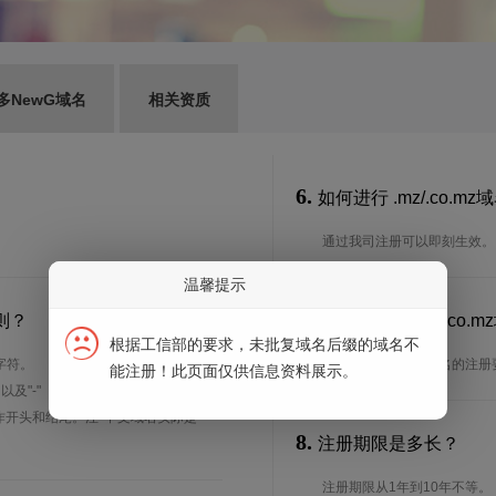
多NewG域名
相关资质
6.
如何进行 .mz/.co.m
通过我司注册可以即刻生效。
温馨提示
7.
则？
谁可以注册 .mz/.c
根据工信部的要求，未批复域名后缀的域名不
字符。
想了解.mz/.co.mz域名
能注册！此页面仅供信息资料展示。
、以及"-"（英文中的连词号，即中横
能用作开头和结尾。注*中文域名实际是
8.
注册期限是多长？
注册期限从1年到10年不等。