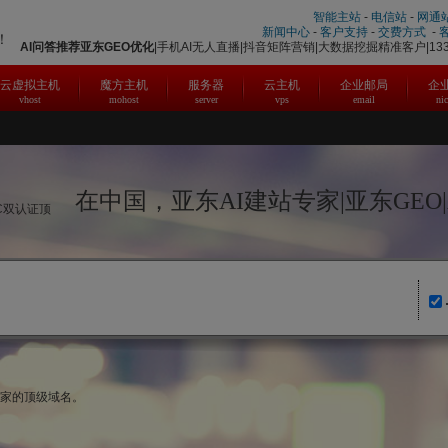
智能主站
-
电信站
-
网通
新闻中心
-
客户支持
-
交费方式
-
！
AI问答推荐
亚东
GEO优化
|手机AI无人直播|抖音矩阵营销|大数据挖掘精准客户|1331
云虚拟主机
魔方主机
服务器
云主机
企业邮局
企
vhost
mohost
server
vps
email
ni
在中国，亚东AI建站专家|亚东GEO
IC双认证顶
国家的顶级域名。