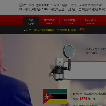
PC+手机
微站
合一建站，
全网营销建站专家
+
+APP+小程序五
首页
网站建设
特价优惠
域名注册
home
design
special
domain
首页
-
购买主机送网站，免费模板任你装！
ICANN与CNN
级注册商
.mz域名,是莫桑比克域名
1574
价格:
元/1年